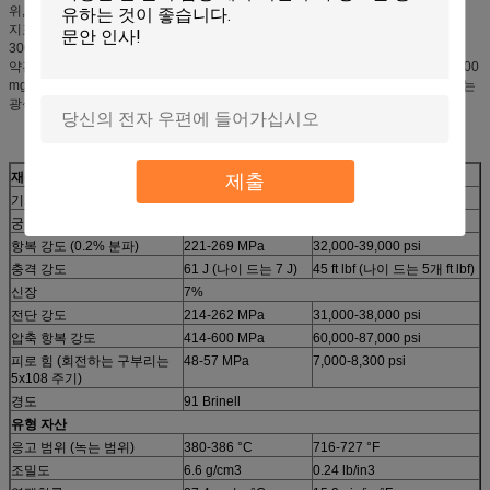
위, 토양, 공기 및 물에서 출석하. 식물, 동물 및 인간은 또한 아연을 포함합니다.
지표에 있는 아연의 평균 자연적인 수준은 70 mg/kg (자체 무게)이어, 10 그리고
300 mg/kg (Malle 1992년) 사이에서 배열하.
약간 지역에서는, 아연은 자연적인 지질과 지구화학 과정 (5-15% 50,000-150,000
mg/kg)에 의해 매우 상부에 집중되었습니다. 지표면에 찾아내다 지하 그런 농도는
광석 몸으로, 이용되고 있습니다.
Zamak 4개의 재산
재산
미터 가치
제국 가치
제출
기계적 성질
궁극 장력 강도
317 MPa
46,000 psi
항복 강도 (0.2% 분파)
221-269 MPa
32,000-39,000 psi
충격 강도
61 J (나이 드는 7 J)
45 ft lbf (나이 드는 5개 ft lbf)
신장
7%
전단 강도
214-262 MPa
31,000-38,000 psi
압축 항복 강도
414-600 MPa
60,000-87,000 psi
피로 힘 (회전하는 구부리는
48-57 MPa
7,000-8,300 psi
5x108 주기)
경도
91 Brinell
유형 자산
응고 범위 (녹는 범위)
380-386 °C
716-727 °F
조밀도
6.6 g/cm3
0.24 lb/in3