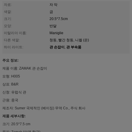
자료:
자 막
색깔:
금
크기:
20.5*7.5cm
모양:
반달
이탈리아 이름:
Maniglie
다른 색깔:
청동, 빨간 청동, 니켈 (은)
관 손잡이
관 부속품
하이 라이트:
,
주요 정보:
제품 이름: ZAMAK 관 손잡이
모형: H005
상표: B&R
신청: 유럽식 관
근원: 중국
제조자: Sumer 국제적인 (베이징) 무역 Co., 주식 회사
제품 세부사항:
크기: 20.5*7.5 cm
물자: Zamak (아연 합금)