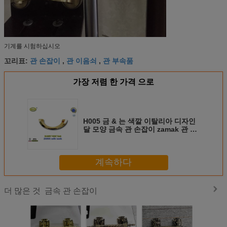
기계를 시험하십시오
관 손잡이
관 이음쇠
관 부속품
꼬리표:
,
,
가장 저렴 한 가격 으로
H005 금 & 는 색깔 이탈리아 디자인
달 모양 금속 관 손잡이 zamak 관 부
속품 크기 20.5*7.5cm
계속하다
금속 관 손잡이
더 많은 것