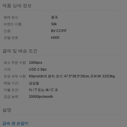
제품 상세 정보
원래 장소:
중국
브랜드 이름:
Silk
인증:
BV CCPIT
모델 번호:
H005
결제 및 배송 조건
최소 주문 수량:
1000pcs
가격:
USD 2-3/pc
포장 세부 사항:
60pcs/ctn의 판지 크기: 47.5*39.5*26cm, G.N W: 22/23kg
배달 시간:
삼십일
지불 조건:
티 / T 또는 패 / C 조
공급 능력:
20000pc/month
설명
금속 관 손잡이