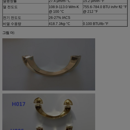
열팽창률
27.4 μm/m-°C
15.2 μin/in-°F
열 전도도
108.9-113.0 W/m-K
755.6-784.0 BTU in/hr ft2 °F
@ 100 °C
@ 212 °F
전기 전도도
26-27% IACS
비열 수용량
418.7 J/kg-°C
0.100 BTU/lb-°F
그림 더: