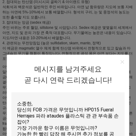
2. 접대되는 탄산염 (미시시피 골짜기 & 아이랜드 유형)
석회석과 백운석은 일반적인 주인 바위입니다. 아연 납 함유량은 지도에 보통 지배
하는 아연에 5%-10%에서 보통 배열합니다. 형석의 구리, 는 및 중정석의 농도는
또한 출석할 지도 모릅니다.
3. 접대되는 앙금 (sedex 예금)
주인 바위는 주로 혈암, siltstone 및 사암입니다. Sedex 예금은 몇몇을의 세계에서
아연, 지도 및 은의 가장 큰 축적 대표합니다. 무기물에는 높은은 내용이 있습니다.
지도/아연 내용은 10-20%에서 배열합니다.
4. 관련되는 무전망침입 (높은 sulfidation, skarn, manto, 정맥)
이 예금은 magmatic 열수 체계 함께 탄산염 바위에서 전형적으로 있고 칼슘과 마
그네슘의 무기물 협회이 특징입니다. 전형적으로 광석 몸은 아연 보다는 지도를 더
포함하고 은과 연관됩니다.
아연 무기물
메시지를 남겨주세요
일반적으로 찾아낸 아연 무기물은 섬아연광 (ZnS) 거의 모든 지금 채광한 아연 예
금에서 있는 일컬어 아연 섬아연광입니다. 무기물은 순수한 아연 황하물로 열수 해
곧 다시 연락 드리겠습니다!
결책에서 결정합니다.
무기물 marmatite는 제련하기 것은 쉽지 않기 때문에, 일반적으로 있지 않으며 그
러나 드물게 개발되는 복잡한 아연 철 황하물입니다.
아연 예금은 산화물과 탄산염으로 지표면에 수시로 개조됩니다 가깝습니다. 아연
탄산염 – 북아메리카에서 무기물 칼라민 (smithsonite) –의 소량은 수시로 수화한
규산염 무기물 일컬어 이극광을 나타납니다.
무기물 황철광과 방연광의 모양으로 철과 지도 황하물은, 뜻깊은 양에서 항상 다른
금속의 소량이 일반적으로 있는 동안 관련됩니다.
franklinite zincite와 같은 변성으로 형성된 산화물 아연 광석은 약간 예금으로 제한
됩니다.
아연은 우리의 환경의 지표 그리고 고유한 부속의 자연적인 성분입니다. 아연은 바